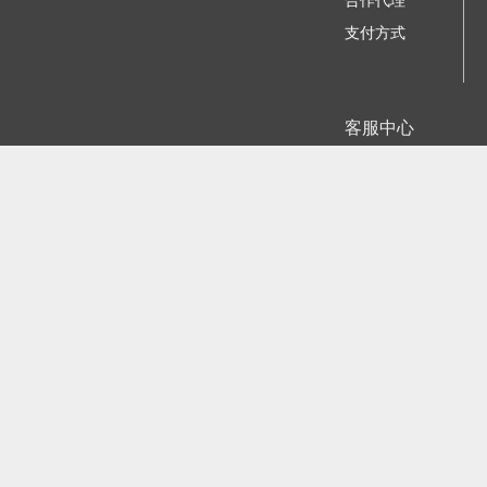
合作代理
支付方式
客服中心
我要咨询建议
苏ICP备11023884号-
江公网安备
©2006 - 2026